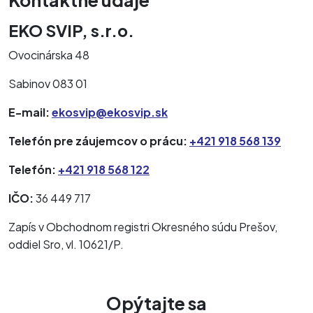
Kontaktné údaje
EKO SVIP, s.r.o.
Ovocinárska 48
Sabinov 083 01
E-mail:
ekosvip@ekosvip.sk
Telefón pre záujemcov o prácu:
+421 918 568 139
Telefón:
+421 918 568 122
IČO:
36 449 717
Zapís v Obchodnom registri Okresného súdu Prešov,
oddiel Sro, vl. 10621/P.
Opýtajte sa