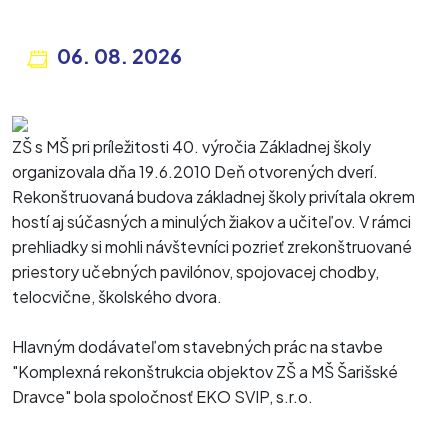
06. 08. 2026
ZŠ s MŠ pri príležitosti 40. výročia Základnej školy
organizovala dňa 19.6.2010 Deň otvorených dverí.
Rekonštruovaná budova základnej školy privítala okrem
hostí aj súčasných a minulých žiakov a učiteľov. V rámci
prehliadky si mohli návštevníci pozrieť zrekonštruované
priestory učebných pavilónov, spojovacej chodby,
telocvične, školského dvora.
Hlavným dodávateľom stavebných prác na stavbe
"Komplexná rekonštrukcia objektov ZŠ a MŠ Šarišské
Dravce" bola spoločnosť EKO SVIP, s.r.o.