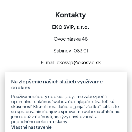
Kontakty
EKO SVIP, s.r.o.
Ovocinárska 48
Sabinov 083 01
E-mail:
ekosvip@ekosvip.sk
Telefón:
+421 918 568 122
Na zlepšenie našich služieb využívame
cookies.
Používame súbory cookies, aby sme zabezpečili
optimálnu funkčnosť webu a čo najlepšiu užívateľskú
skúsenosť. Kliknutím na tlačidlo „prijať všetko“ súhlasíte
so spracovaním údajov o správaní na webe na uľahčenie
jeho používateľnosti, analýzy návštevnosti a
prípadného cielenia reklamy.
Vlastné nastavenie