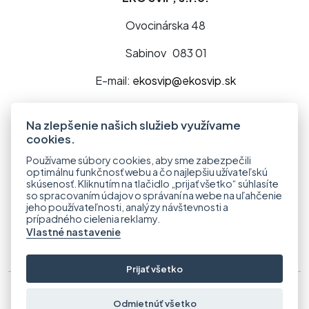
Ovocinárska 48
Sabinov 083 01
E-mail:
ekosvip@ekosvip.sk
Telefón:
+421 918 568 122
Na zlepšenie našich služieb využívame
cookies.
Používame súbory cookies, aby sme zabezpečili
optimálnu funkčnosť webu a čo najlepšiu užívateľskú
skúsenosť. Kliknutím na tlačidlo „prijať všetko“ súhlasíte
so spracovaním údajov o správaní na webe na uľahčenie
jeho používateľnosti, analýzy návštevnosti a
prípadného cielenia reklamy.
Vlastné nastavenie
Prijať všetko
© ekosvip.sk
2023 – 2026
Odmietnúť všetko