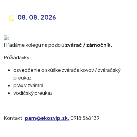
08. 08. 2026
Hľadáme kolegu na pozíciu
zvárač / zámočník.
Požiadavky:
osvedčenie o skúške zvárača kovov / zváračský
preukaz
prax v zváraní
vodičský preukaz
Kontakt:
pam@ekosvip.sk,
0918 568 139