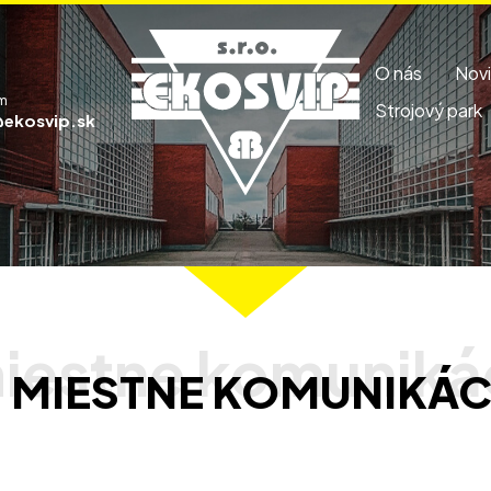
O nás
Nov
m
Strojový park
ekosvip.sk
- MIESTNE KOMUNIKÁCI