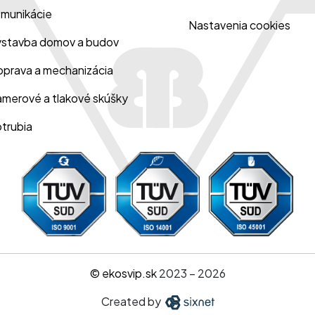
munikácie
Nastavenia cookies
stavba domov a budov
prava a mechanizácia
merové a tlakové skúšky
trubia
© ekosvip.sk
2023 – 2026
Created by