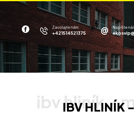
Zavolajte nám
Napíšte ná
+421514521375
ekosvip@
IBV HLINÍK 