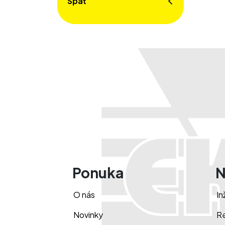
Späť
Ponuka
N
O nás
In
Novinky
Re