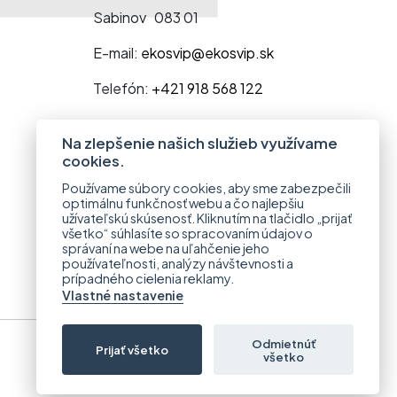
Sabinov 083 01
E-mail:
ekosvip@ekosvip.sk
Telefón:
+421 918 568 122
Na zlepšenie našich služieb využívame
cookies.
Používame súbory cookies, aby sme zabezpečili
optimálnu funkčnosť webu a čo najlepšiu
užívateľskú skúsenosť. Kliknutím na tlačidlo „prijať
všetko“ súhlasíte so spracovaním údajov o
správaní na webe na uľahčenie jeho
používateľnosti, analýzy návštevnosti a
prípadného cielenia reklamy.
Vlastné nastavenie
Odmietnúť
Prijať všetko
všetko