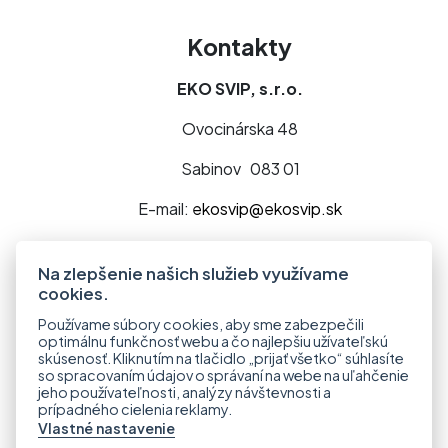
Kontakty
EKO SVIP, s.r.o.
Ovocinárska 48
Sabinov 083 01
E-mail:
ekosvip@ekosvip.sk
Telefón:
+421 918 568 122
Na zlepšenie našich služieb využívame
cookies.
Používame súbory cookies, aby sme zabezpečili
optimálnu funkčnosť webu a čo najlepšiu užívateľskú
skúsenosť. Kliknutím na tlačidlo „prijať všetko“ súhlasíte
so spracovaním údajov o správaní na webe na uľahčenie
jeho používateľnosti, analýzy návštevnosti a
prípadného cielenia reklamy.
Vlastné nastavenie