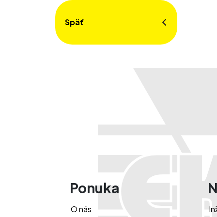
Späť
Ponuka
N
O nás
In