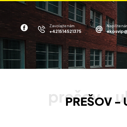
Zavolajte nám
Napíšte ná
+421514521375
ekosvip@
PREŠOV - 