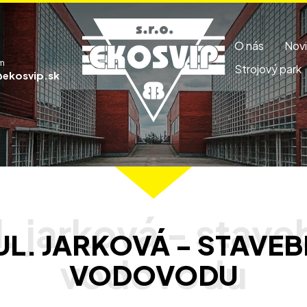
O nás
Nov
m
Strojový park
ekosvip.sk
UL. JARKOVÁ - STAVE
VODOVODU