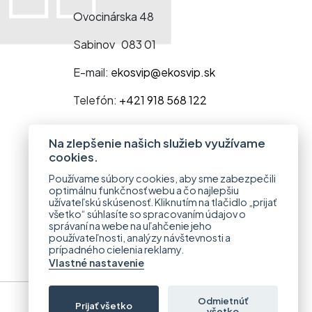
Ovocinárska 48
Sabinov 083 01
E-mail:
ekosvip@ekosvip.sk
Telefón:
+421 918 568 122
Na zlepšenie našich služieb využívame
cookies.
Používame súbory cookies, aby sme zabezpečili
optimálnu funkčnosť webu a čo najlepšiu
užívateľskú skúsenosť. Kliknutím na tlačidlo „prijať
všetko“ súhlasíte so spracovaním údajov o
správaní na webe na uľahčenie jeho
používateľnosti, analýzy návštevnosti a
prípadného cielenia reklamy.
Vlastné nastavenie
Odmietnúť
Prijať všetko
všetko