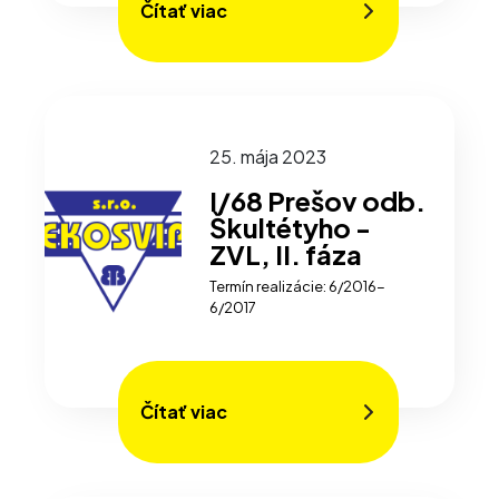
Čítať viac
25. mája 2023
I/68 Prešov odb.
Škultétyho -
ZVL, II. fáza
Termín realizácie: 6/2016-
6/2017
Čítať viac