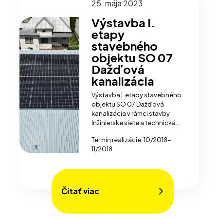
25. mája 2023
Výstavba I.
etapy
stavebného
objektu SO 07
Dažďová
kanalizácia
Výstavba I. etapy stavebného
objektu SO 07 Dažďová
kanalizácia v rámci stavby
Inžinierske siete a technická
vybavenosť - IBV Hliník
Termín realizácie: 10/2018-
11/2018
Čítať viac