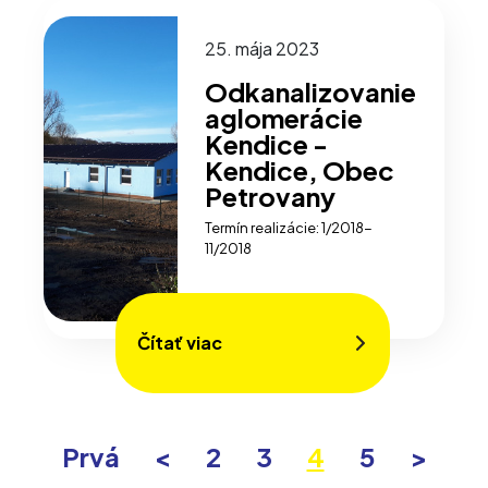
25. mája 2023
Odkanalizovanie
aglomerácie
Kendice -
Kendice, Obec
Petrovany
Termín realizácie: 1/2018-
11/2018
Čítať viac
Prvá
<
2
3
4
5
>